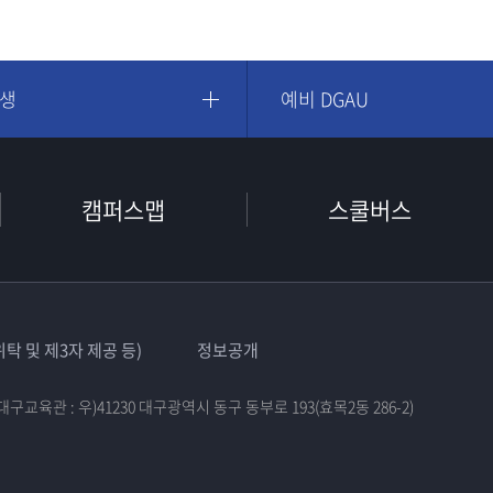
학생
예비 DGAU
캠퍼스맵
스쿨버스
탁 및 제3자 제공 등)
정보공개
대구교육관 : 우)41230 대구광역시 동구 동부로 193(효목2동 286-2)