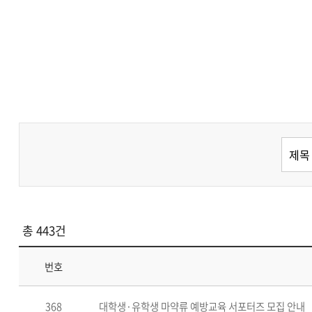
총 443건
번호
368
대학생·유학생 마약류 예방교육 서포터즈 모집 안내