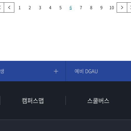
1
2
3
4
5
6
7
8
9
10
학생
예비 DGAU
캠퍼스맵
스쿨버스