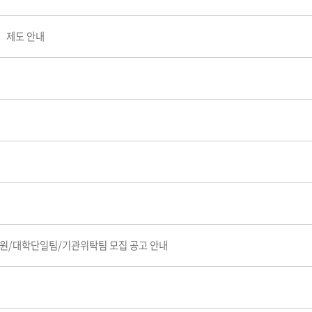
영」제도 안내
원/임원/대학단일팀/기관위탁팀 모집 공고 안내