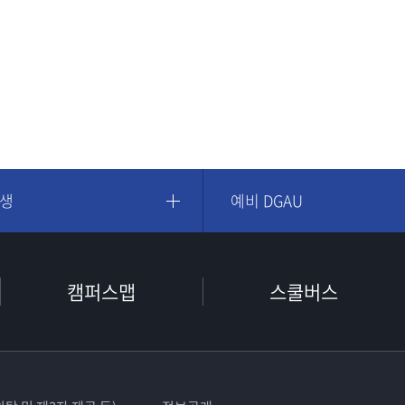
학생
예비 DGAU
캠퍼스맵
스쿨버스