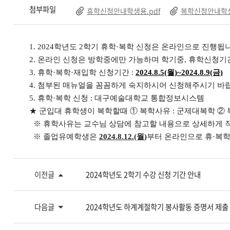
첨부파일
휴학신청안내학생용.pdf
복학신청안내학생
1. 2024학년도 2학기 휴학·복학 신청은 온라인으로 진행됩
2. 온라인 신청은 방학중에만 가능하며 학기중, 휴학신청
3. 휴학·복학·재입학 신청기간 :
2024.8.5(월)~2024.8.9(금)
4. 첨부된 매뉴얼을 꼼꼼하게 숙지하시어 신청해주시기 바
5. 휴학·복학 신청 : 대구예술대학교 통합정보시스템
★ 군입대 휴학생이 복학할때 ① 복학사유 : 군제대복학 ② 복학
​※​ 휴학사유는 교수님 상담에 참고할 내용으로 상세하게 
※​ 졸업유예학생은
2024.8.12.(월
)
부터 온라인으로 휴·복학
이전글
2024학년도 2학기 수강 신청 기간 안내
다음글
2024학년도 하계계절학기 봉사활동 증명서 제출