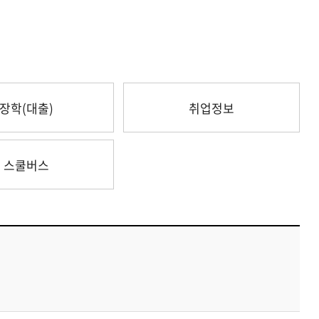
장학(대출)
취업정보
스쿨버스