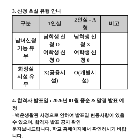
3.
신청 호실 유형 안내
2
인실
- A
구분
1
인실
비고
형
남학생 신
남학생 신
남녀신청
청
O
청
X
가능 유
여학생 신
여학생 신
무
청
O
청
0
화장실
X(
공용시
O(
개별시
시설 유
설
)
설
)
무
4.
합격자 발표일
: 2026
년
01
월 중순
&
말경 발표 예
정
-
백운생활관 사정으로 인하여 발표일 변동사항이 있을
수 있으며
,
합격자 발표 공지 확인
문자보내드립니다
.
학교 홈페이지에서 확인하시기 바랍
니다
.