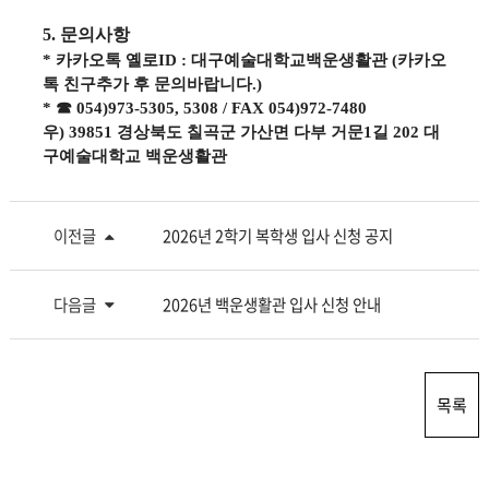
5.
문의사항
*
카카오톡 옐로
ID :
대구예술대학교백운생활관
(
카카오
톡 친구추가 후 문의바랍니다
.)
*
☎
054)973-5305, 5308 / FAX 054)972-7480
우
) 39851
경상북도 칠곡군 가산면 다부 거문
1
길
202
대
구예술대학교 백운생활관
이전글
2026년 2학기 복학생 입사 신청 공지
다음글
2026년 백운생활관 입사 신청 안내
목록