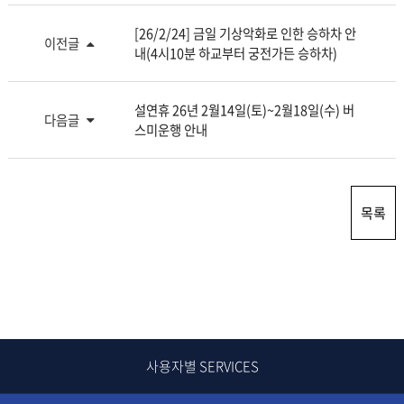
[26/2/24] 금일 기상악화로 인한 승하차 안
이전글
내(4시10분 하교부터 궁전가든 승하차)
설연휴 26년 2월14일(토)~2월18일(수) 버
다음글
스미운행 안내
목록
사용자별 SERVICES