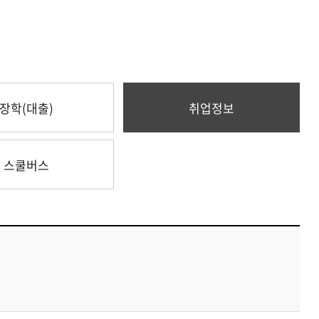
장학(대출)
취업정보
스쿨버스