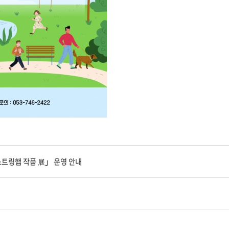
스트링햄 작품 展」 운영 안내
】