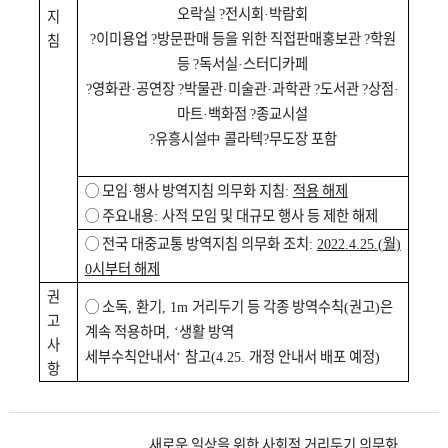
오락실
전시회
박람회
지
?
·
이미용업
방문판매 등을 위한 직접판매홍보관
학원
침
?
?
?
등
독서실
스터디카페
?
·
영화관
공연장
박물관
미술관
과학관
도서관
상점
?
·
?
·
·
?
?
·
마트
백화점
종교시설
·
?
유흥시설
中
콜라텍
무도장 포함
?
?
◯
모임
행사 방역지침 의무화 지침
적용 해제
·
:
◯
주요내용
사적 모임 및 대규모 행사 등 제한 해제
:
◯
전국 대중교통 방역지침 의무화 조치
월
:
2022.4.25.(
)
시부터 해제
0
권
◯
소독
환기
거리두기 등 각종 방역수칙
권고
은
,
, 1m
(
)
고
계속 적용하며
생활 방역
, ‘
사
세부수칙안내서
참고
개정 안내서 배포 예정
‘
(4.25.
)
항
새로운 일상을 위한 사회적 거리두기 의무화