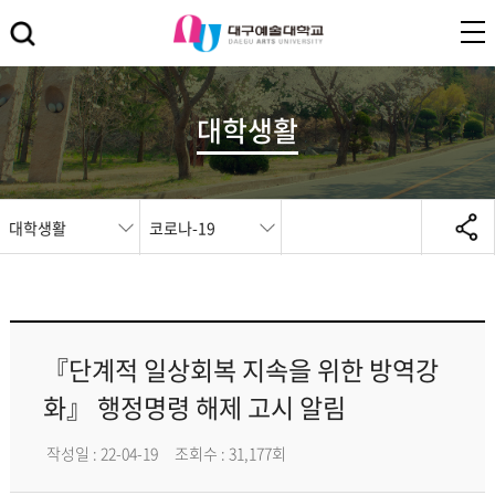
대학생활
대학생활
코로나-19
『단계적 일상회복 지속을 위한 방역강
화』 행정명령 해제 고시 알림
작성일 : 22-04-19
조회수 : 31,177회