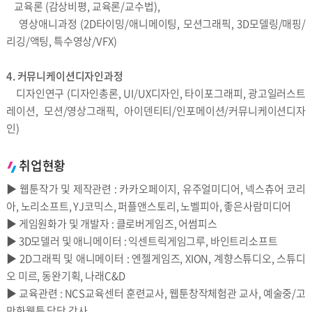
교육론 (감상비평, 교육론/교수법),
영상애니과정 (2D타이밍/애니메이팅, 모션그래픽, 3D모델링/매핑/
리깅/액팅, 특수영상/VFX)
4. 커뮤니케이션디자인과정
디자인연구 (디자인총론, UI/UX디자인, 타이포그래피, 광고일러스트
레이션, 모션/영상그래픽, 아이덴티티/인포메이션/커뮤니케이션디자
인)
취업현황
▶ 웹툰작가 및 제작관련 : 카카오페이지, 유주얼미디어, 넥스츄어 코리
아, 노리소프트, YJ코믹스, 퍼플앤스토리, 노벨피아, 좋은사람미디어
▶ 게임원화가 및 개발자 : 클로버게임즈, 어썸피스
▶ 3D모델러 및 애니메이터 : 익센트릭게임그루, 바인트리소프트
▶ 2D그래픽 및 애니메이터 : 엔젤게임즈, XION, 계향스튜디오, 스튜디
오 미르, 동완기획, 나래C&D
▶ 교육관련 : NCS교육센터 훈련교사, 웹툰창작체험관 교사, 예술중/고
만화웹툰 담당 강사