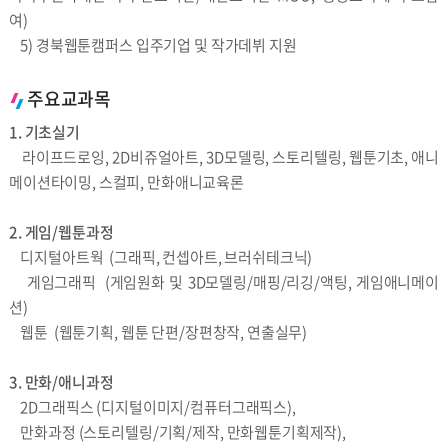
여)
5) 경북웹툰캠퍼스 입주기업 및 작가데뷔 지원
주요교과목
1. 기초실기
라이프드로잉, 2D비쥬얼아트, 3D모델링, 스토리텔링, 웹툰기초, 애니
메이션타이밍, 스컬피, 만화애니교육론
2. 게임/웹툰과정
디지털아트웍 (그래픽, 컨셉아트, 브러쉬테크닉)
게임그래픽 (게임원화 및 3D모델링/매핑/리깅/액팅, 게임애니메이
션)
웹툰 (웹툰기획, 웹툰 단편/장편창작, 연출실무)
3. 만화/애니과정
2D그래픽스 (디지털이미지/컴퓨터그래픽스),
만화과정 (스토리텔링/기획/제작, 만화웹툰기획제작),